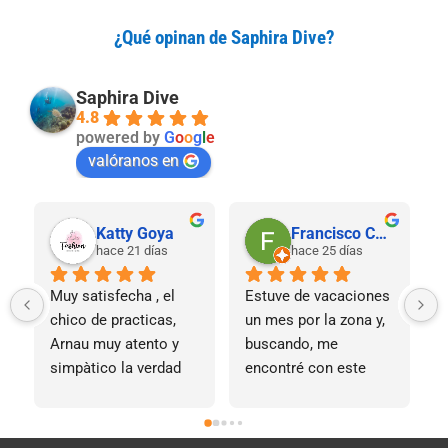
¿Qué opinan de Saphira Dive?
Saphira Dive
4.8
powered by
G
o
o
g
l
e
valóranos en
Eloy • LaRutaEsencial
Ariadna
el mes pasado
el mes pasado
¿Que decir de Saphira 
Experiencia muy 
P
Dive? Es como la 
recomendada. Me he 
m
segunda residencia en 
quitado el Open Water 
c
el mar, te sientes 
con ellos y ha sido 
V
como en casa, Marina 
brutal. Muy buena 
s
y todo su equipo te 
instructora y 
y
cuidan, están atentos 
divemaster me han 
i