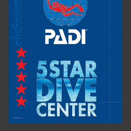
explicados, lo que 
ayuda a entender bien 
el porqué de cada 
cosa y no sólo a 
seguir unas 
instrucciones 
predefinidas. 
Recomendado 100%.