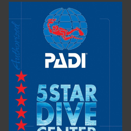
PADI Rescue Diver, 
aprendes a base de 
repetición y de hacer 
ejercicios, súper bien 
explicados, lo que 
ayuda a entender bien 
el porqué de cada 
cosa y no sólo a 
seguir unas 
instrucciones 
predefinidas. 
Recomendado 100%.