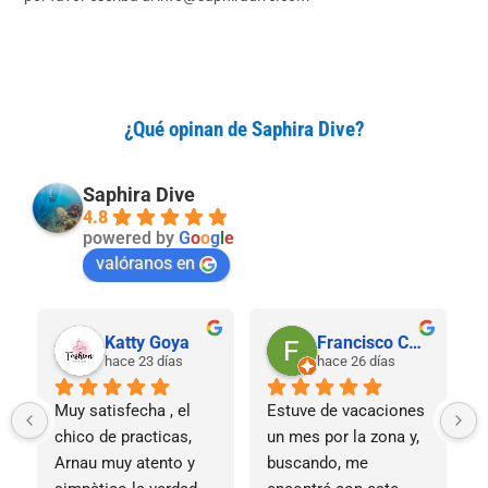
¿Qué opinan de Saphira Dive?
Saphira Dive
4.8
powered by
G
o
o
g
l
e
valóranos en
Eloy • LaRutaEsencial
Ariadna
el mes pasado
el mes pasado
¿Que decir de Saphira 
Experiencia muy 
P
Dive? Es como la 
recomendada. Me he 
m
segunda residencia en 
quitado el Open Water 
c