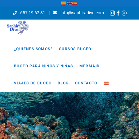
657 19 62 31
|
info@saphiradive.com
¿QUIENES SOMOS?
CURSOS BUCEO
BUCEO PARA NIÑOS Y NIÑAS
MERMAID
VIAJES DE BUCEO
BLOG
CONTACTO