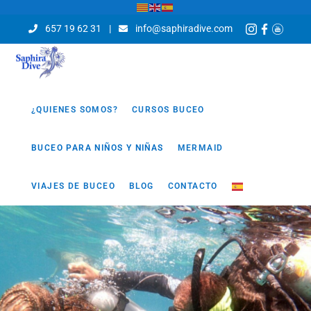
657 19 62 31
|
info@saphiradive.com
¿QUIENES SOMOS?
CURSOS BUCEO
BUCEO PARA NIÑOS Y NIÑAS
MERMAID
VIAJES DE BUCEO
BLOG
CONTACTO