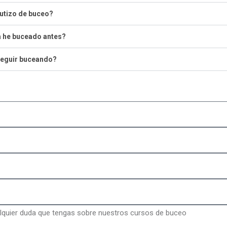
autizo de buceo?
a he buceado antes?
 seguir buceando?