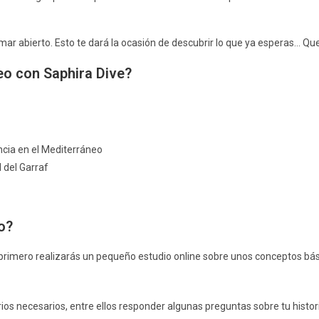
mar abierto. Esto te dará la ocasión de descubrir lo que ya esperas… Qu
eo con Saphira Dive?
ncia en el Mediterráneo
l del Garraf
o?
r, primero realizarás un pequeño estudio online sobre unos conceptos bá
ios necesarios, entre ellos responder algunas preguntas sobre tu histor