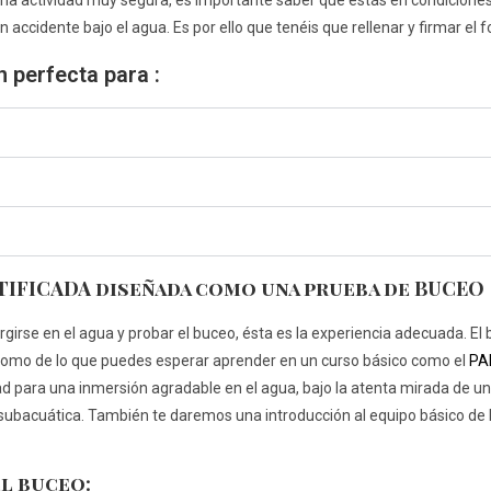
 actividad muy segura, es importante saber que estás en condiciones
accidente bajo el agua. Es por ello que tenéis que rellenar y firmar el
n perfecta para :
RTIFICADA diseñada como una prueba de BUCEO
irse en el agua y probar el buceo, ésta es la experiencia adecuada. El
 como de lo que puedes esperar aprender en un curso básico como el
PA
d para una inmersión agradable en el agua, bajo la atenta mirada de un
n subacuática. También te daremos una introducción al equipo básico de
l buceo: