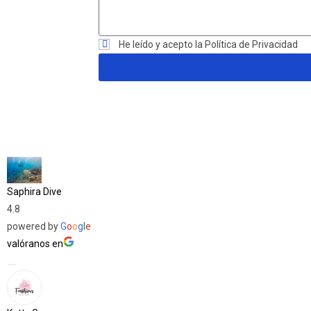
He leído y acepto la Política de Privacidad
Saphira Dive
4.8
powered by
G
o
o
g
l
e
valóranos en